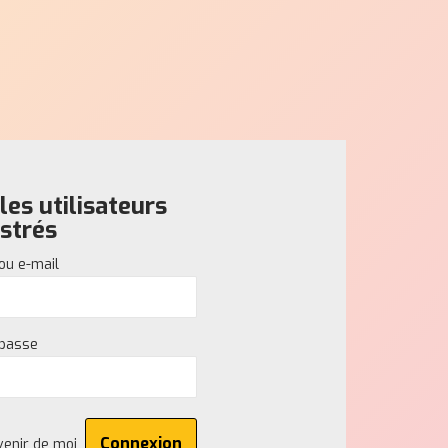
es utilisateurs
strés
 ou e-mail
 passe
venir de moi