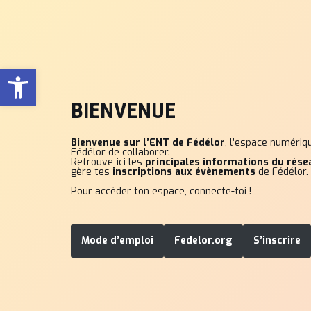
Aller
au
contenu
Ouvrir la barre d’outils
BIENVENUE
Bienvenue sur l’ENT de Fédélor
, l’espace numériq
Fédélor de collaborer.
Retrouve-ici les
principales informations du rése
gère tes
inscriptions aux évènements
de Fédélor.
Pour accéder ton espace, connecte-toi !
Mode d’emploi
Fedelor.org
S’inscrire