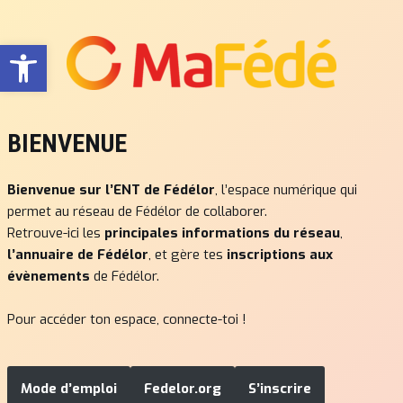
Ouvrir la barre d’outils
Aller
au
contenu
BIENVENUE
Bienvenue sur l’ENT de Fédélor
, l’espace numérique qui
permet au réseau de Fédélor de collaborer.
Retrouve-ici les
principales informations du réseau
,
l’annuaire de Fédélor
, et gère tes
inscriptions aux
évènements
de Fédélor.
Pour accéder ton espace, connecte-toi !
Mode d’emploi
Fedelor.org
S’inscrire